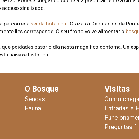
 N-120. Pódese chegar co coche ata practicamente a cima, 
 acceso sinalizado.
a percorrer a
senda botánica
. Grazas á Deputación de Pont
mente lles corresponde. O seu froito volve alimentar o
bosq
a que poidades pasar o día nesta magnífica contorna. Un esp
sta paisaxe histórica.
O Bosque
Visitas
Sendas
Como chega
Fauna
Entradas e 
Funcionamen
Preguntas f