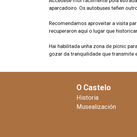
Accédese moi facilmente pola estrada
aparcadoiro. Os autobuses teñen outro
Recomendamos aproveitar a visita par
recuperaron aquí o lugar que historica
Hai habilitada unha zona de pícnic par
gozar da tranquilidade que transmite e
O Castelo
Historia
Musealización