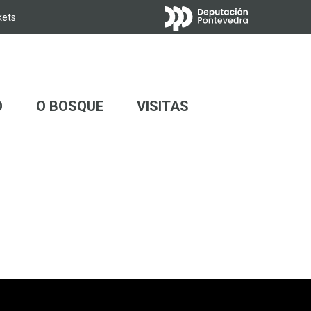
kets
o de Sobroso
O
O BOSQUE
VISITAS