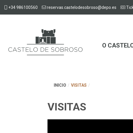
+34 986100560
reservas.castelodesobroso@depo.es
Tic
Castel
O CASTEL
INICIO
/
VISITAS
/
VISITAS