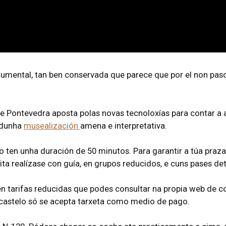
mental, tan ben conservada que parece que por el non pasou
 Pontevedra aposta polas novas tecnoloxías para contar a a
s dunha
musealización
amena e interpretativa.
o ten unha duración de 50 minutos. Para garantir a túa pra
isita realízase con guía, en grupos reducidos, e cuns pases d
sten tarifas reducidas que podes consultar na propia web de
o castelo só se acepta tarxeta como medio de pago.