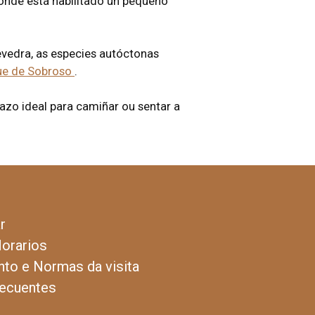
onde está habilitado un pequeno
evedra, as especies autóctonas
ue de Sobroso
.
azo ideal para camiñar ou sentar a
r
Horarios
to e Normas da visita
recuentes